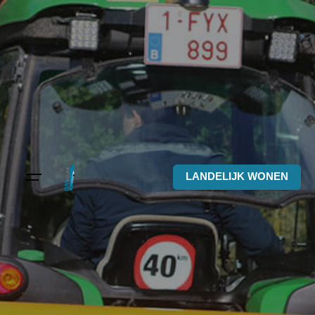
Skip
to
content
LANDELIJK WONEN