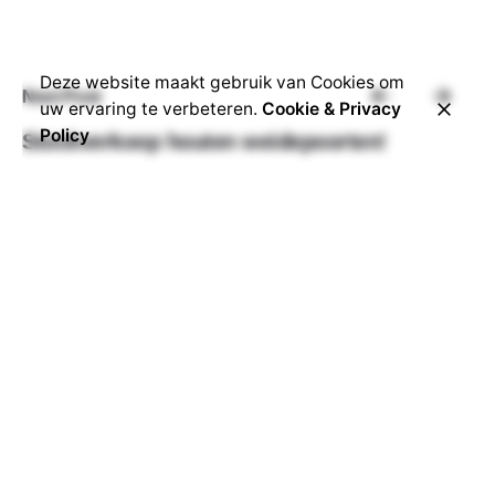
Deze website maakt gebruik van Cookies om
Next Post
uw ervaring te verbeteren.
Cookie & Privacy
Policy
Stockverkoop houten weidepoorten!
Totaalprojecten
Stallenbouw
Samen Werken?