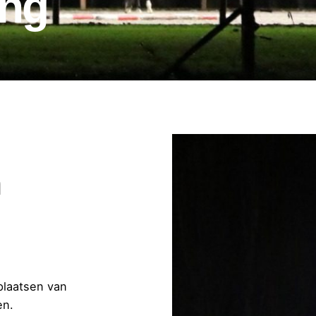
ing
n
plaatsen van
en.