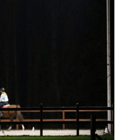
Ig.
X.