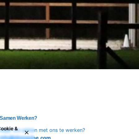
Samen Werken?
ookie &
Klaar om samen met ons te werken?
info@dmequine.com