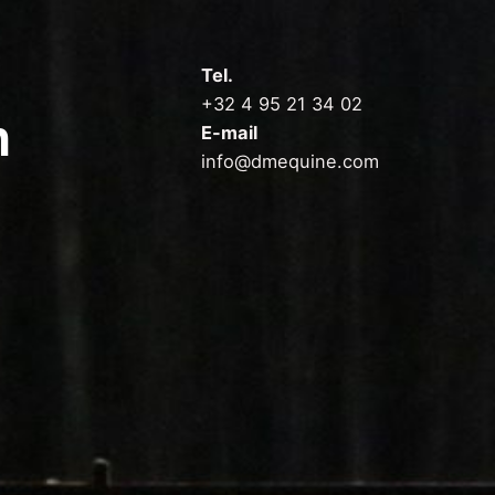
Tel.
+32 4 95 21 34 02
n
E-mail
info@dmequine.com