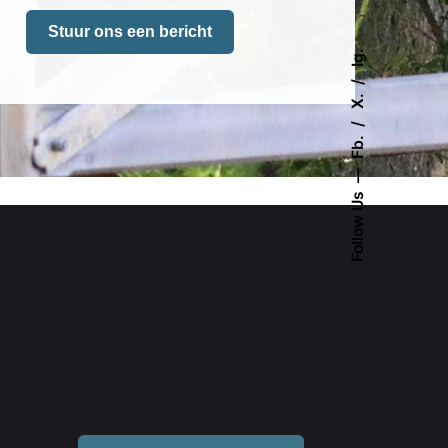
Stuur ons een bericht
Ig.
X.
Fb.
Follow Us