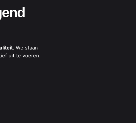
gend
liteit
. We staan
ief uit te voeren.