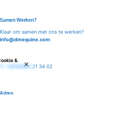
Samen Werken?
Klaar om samen met ons te werken?
info@dmequine.com
ookie &
T: +32(0)495 21 34 02
Adres
Haanhoutstraat
9080, Lochristi