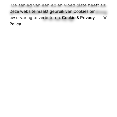
De aanleg van een eb en vloed piste heeft als
Deze website maakt gebruik van Cookies om
groot voordeel dat jouw piste er nooit te droog
uw ervaring te verbeteren.
Cookie & Privacy
of te nat bij ligt
Policy
Meer Info
Tijdelijke pistes
Plan je een evenement te organiseren op een