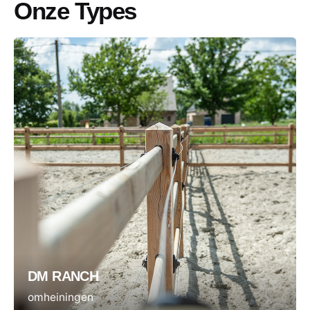
Onze Types
DM RANCH
omheiningen