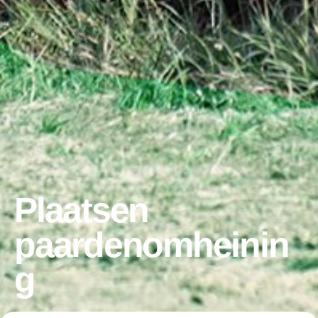
Plaatsen
paardenomheinin
g