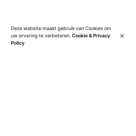
Deze website maakt gebruik van Cookies om
uw ervaring te verbeteren.
Cookie & Privacy
Policy
LANDELIJKE OMHEININGEN
Perfect om uw tuin compleet te maken. De
landelijke omheiningen gaan op in uw tuinontwerp.