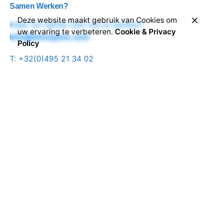
Samen Werken?
Deze website maakt gebruik van Cookies om
Klaar om samen met ons te werken?
uw ervaring te verbeteren.
Cookie & Privacy
info@dmequine.com
Policy
T: +32(0)495 21 34 02
Adres
Haanhoutstraat
9080, Lochristi
Ig.
/
Fb.
Created with the support of