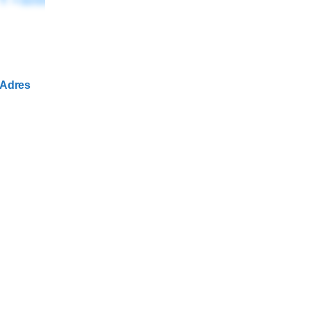
T: +32(0)495 21 34 02
Adres
Haanhoutstraat
9080, Lochristi
Ig.
/
Fb.
Created with the support of