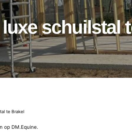
uxe schuilstal t
al te Brakel
en op DM.Equine.