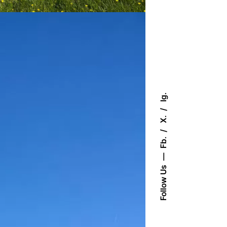
Ig.
X.
Fb.
Follow Us