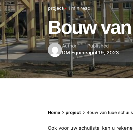
project
1 min read
Bouw van l
Author
Published
DM Equine
april 19, 2023
Home
project
Bouw van luxe schuilst
Ook voor uw schuilstal kan u reken