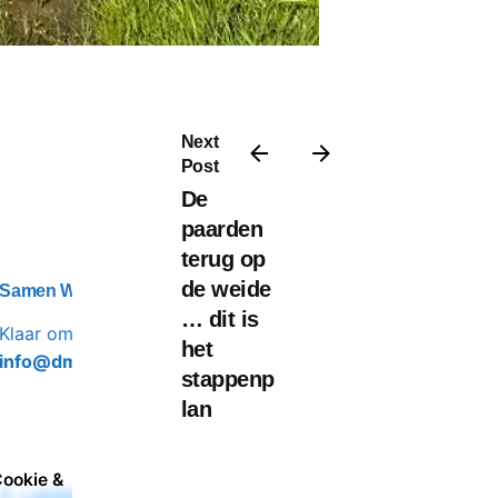
Next
Post
De
paarden
terug op
de weide
Samen Werken?
… dit is
Klaar om samen met ons te werken?
het
info@dmequine.com
stappenp
lan
ookie &