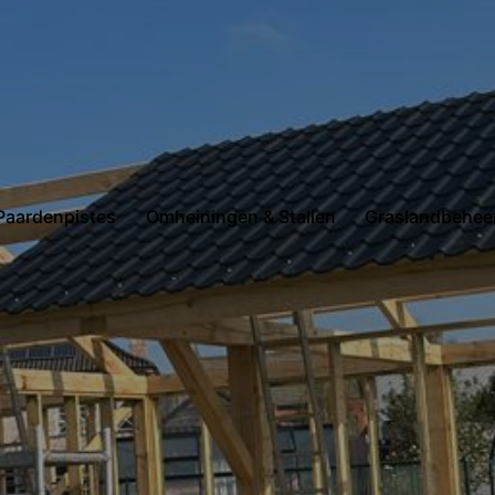
Paardenpistes
Omheiningen & Stallen
Graslandbehee